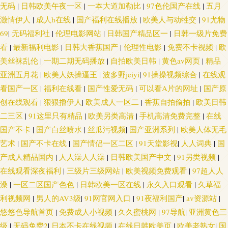
无码
|
日韩欧美午夜一区
|
一本大道加勒比
|
97色伦国产在线
|
五月
激情伊人
|
成人h在线
|
国产福利在线播放
|
欧美人与动牲交
|
91尤物
69
|
无码福利社
|
伦理电影网站
|
日韩国产精品区一
|
日韩一级片免费
看
|
最新福利电影
|
日韩大香蕉国产
|
伦理性电影
|
免费不卡视频
|
欧
美丝袜乱伦
|
一期二期无码播放
|
自拍欧美日韩
|
黄色av网页
|
精品
亚洲五月花
|
欧美人妖操逼王
|
波多野jeiyi
|
91操操视频综合
|
在线观
看国产一区
|
福利在线看
|
国产性爱无码
|
可以看A片的网址
|
国产原
创在线观看
|
狠狠撸伊人
|
欧美成人一区二
|
香蕉自拍偷拍
|
欧美日韩
二三区
|
91这里只有精品
|
欧美另类高清
|
手机高清免费完整
|
在线
国产不卡
|
国产白丝喷水
|
丝瓜污视频
|
国产亚洲系列
|
欧美人体无毛
艺术
|
国产不卡在线
|
国产情侣一区二区
|
91天堂影视
|
人人词典
|
国
产成人精品国内
|
人人澡人人澡
|
日韩欧美国产中文
|
91另类视频
|
在线观看深夜福利
|
三级片三级网站
|
欧美视频免费观看
|
97超人人
澡
|
一区二区国产色色
|
日韩欧美一区在线
|
永久入口观看
|
久草福
利视频网
|
男人的AV3级
|
91网官网入口
|
91夜福利国产
|
av资源站
|
悠悠色导航首页
|
免费成人小视频
|
久久蜜桃网
|
97导航
|
亚洲黄色三
级
|
无码免费2
|
日本不卡在线视频
|
在线日韩欧美页
|
欧美老熟女
|
国