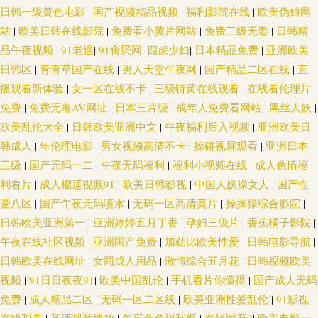
日韩一级黄色电影
|
国产视频精品视频
|
福利影院在线
|
欧美伪娘网
站
|
欧美日韩在线影院
|
免费看小黄片网站
|
免费三级无毒
|
日韩精
品午夜视频
|
91老逼
|
91肏屄网
|
四虎少妇
|
日本精品免费
|
亚洲欧美
日韩区
|
青青草国产在线
|
男人天堂午夜网
|
国产精品二区在线
|
直
播观看新体验
|
女一区在线不卡
|
三级特黄在线观看
|
在线看伦理片
免费
|
免费无毒AV网址
|
日本三片级
|
成年人免费看网站
|
黑丝人妖
|
欧美乱伦大全
|
日韩欧美亚洲中文
|
午夜福利后入视频
|
亚洲欧美日
韩成人
|
年伦理电影
|
男女视频高清不卡
|
操碰视屏观看
|
亚洲日本
三级
|
国产无码一二
|
午夜无码福利
|
福利小视频在线
|
成人色情福
利看片
|
成人榴莲视频91
|
欧美日韩影视
|
中国人妖操女人
|
国产性
爱八区
|
国产午夜无码喷水
|
无码一区高清黄片
|
操操操综合影院
|
日韩欧美亚洲第一
|
亚洲婷婷五月丁香
|
孕妇三级片
|
香蕉橘子影院
|
午夜在线社区视频
|
亚洲国产免费
|
加勒比欧美性爱
|
日韩电影导航
|
日韩欧美在线网址
|
女同成人用品
|
激情综合五月花
|
日韩视频欧美
视频
|
91日日夜夜91
|
欧美中国乱伦
|
手机看片你懂得
|
国产成人无码
免费
|
成人精品二区
|
无码一区二区线
|
欧美亚洲性爱乱伦
|
91影视