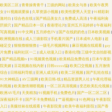
产精品蜜芽AV 日韩新片王网 97精品色情 狠狠干2026 日韩ts另类人妖 av五月
欧美区二区
|
青青操青青干
|
三级的网站
|
欧美女与兽
|
欧美午夜男
女
|
91视频就要操
|
久草资源小视频
|
欧美性爱男人天堂
|
91精彩刺
天ab 午夜神器人妻 激情桃色大成人 国产av自拍资源 无码论坛 超碰99热9 超
激对白
|
综合色在线
|
国产精品美女久
|
免费成人高清
|
午夜福利肏
屄插穴
|
国产精品日本一区
|
香港理论片
|
亚州五月花婷婷
|
午夜福利
碰在线96 欧美色影院 9199在线视频 国产极品蜜臀毛片 日韩精品第一页
写真视频
|
91中文网
|
五月婷色TV
|
国产在线奶奶色
|
日本欧美视频
|
欧洲视频在线
|
成人三级影院
|
手机看片国产
|
日本成年人电影
|
超
wwwav黄色 老湿机91 黄色小说视频网址 51福利视频导航 黄色欧美网站 午夜
碰足交
|
狠狠擼狠狠擼
|
一级毛片视频网站
|
麻豆视频在线观看
|
gay
片免费
|
福利社区一二
|
成人动漫入口
|
香港伦理
|
三级中文自拍影视
男女激情啪啪 超碰成人综合 欧美成人第一页 91观看在线视频 国产精品成人
|
国产精品视频tv
|
91视频黄色视频
|
欧美精品免费在线
|
日本午夜影
网站 99热九九这里 免费三级欧韩 18视频黄app 国产内射自拍1 九九热只有精
院美媚
|
豆花视频在线内射
|
日韩xxxxx猛
|
欧美囗交视频
|
五月激情
综合
|
日韩福利导航
|
亚洲人成无码
|
欧美二区视频
|
国产乱轮在线
|
品 91欧美色色 久久国产一区 99超碰碰碰碰碰 久久伊人亚洲 国产色网 亚洲
91大神精品
|
AV三级网
|
欧美日韩-线
|
精品资源男人社
|
午夜伦理福
利视频
|
欧美激情潮喷视频
|
一区二区高清视频
|
变态欧美乱伦视频
|
AV黄色网址 东京热麻豆 日本色资源 91涩涩网 海角综合福利导航 日本色情
欧洲AV毛片
|
天美精东
|
91视频手机
|
免费色片
|
国产一区二区二区
|
深夜福利不卡
|
国产不卡免费精品
|
艹逼视频91
|
91色网址
|
午夜影院
97操操 美女的bb 影音先锋鲁鲁 青娱乐91 97人妻超碰 欧美日本色色 91清清视
入口
|
美腿丝袜在线观看
|
午夜影院黄
|
欧美午夜福利影院
|
国产香