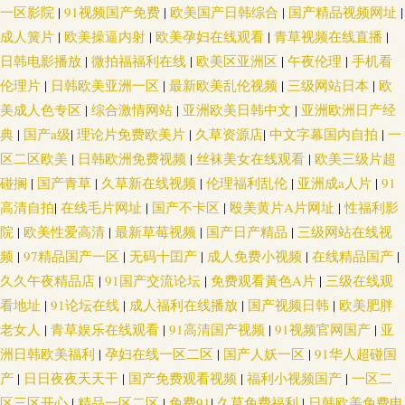
院 天天射婷婷影院 97色色网址 黄色A片3及片 污香蕉视频 www91色天堂 免
一区影院
|
91视频国产免费
|
欧美国产日韩综合
|
国产精品视频网址
|
成人簧片
|
欧美操逼内射
|
欧美孕妇在线观看
|
青草视频在线直播
|
费91视频 伊人99黑料 亚洲成人色情电影 国产欧美日韩日逼 日韩色色影院 91
日韩电影播放
|
微拍福福利在线
|
欧美区亚洲区
|
午夜伦理
|
手机看
伦理片
|
日韩欧美亚洲一区
|
最新欧美乱伦视频
|
三级网站日本
|
欧
网页版免费看 久草超碰在线 超碰97资源 欧美日韩色中色 伊人成人影视 国产
美成人色专区
|
综合激情网站
|
亚洲欧美日韩中文
|
亚洲欧洲日产经
典
|
国产a级
|
理论片免费欧美片
|
久草资源店
|
中文字幕国内自拍
|
一
黄色高清网站 日本污网站 91社永久入口 岛国av免费 欧美性爱做五月天 91夫
区二区欧美
|
日韩欧洲免费视频
|
丝袜美女在线观看
|
欧美三级片超
碰搁
|
国产青草
|
久草新在线视频
|
伦理福利乱伦
|
亚洲成a人片
|
91
妻看篇 国产精品久久 少妇前吃后入 www久草 久久毛片 在线青青草av 国产
高清自拍
|
在线毛片网址
|
国产不卡区
|
殴美黄片A片网址
|
性福利影
视频观看网站 午夜精品国产 超碰美女在线 美女的胸18禁 亚洲超碰自拍 AV网
院
|
欧美性爱高清
|
最新草莓视频
|
国产日产精品
|
三级网站在线视
频
|
97精品国产一区
|
无码十囯产
|
成人免费小视频
|
在线精品国产
|
址 精品思思久久 五月天A片 肏屄社区电影 九九国产 青青草原福利社 91社在
久久午夜精品店
|
91国产交流论坛
|
免费观看黃色A片
|
三级在线观
看地址
|
91论坛在线
|
成人福利在线播放
|
国产视频日韩
|
欧美肥胖
线 东京热色影视 日本三级aaa 91色精品 国产福利网站 日本性爱自拍 91小视
老女人
|
青草娱乐在线观看
|
91高清国产视频
|
91视频官网国产
|
亚
洲日韩欧美福利
|
孕妇在线一区二区
|
国产人妖一区
|
91华人超碰国
频 浮力欧美第一页 欧亚性爱 最新资源AV 海角社区av在线 欧洲AV在线老A
产
|
日日夜夜天天干
|
国产免费观看视频
|
福利小视频国产
|
一区二
区三区开心
|
精品一区二区
|
免费91
|
久草免费福利
|
日韩欧美免费电