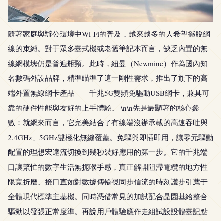
隨著家庭與辦公環境中Wi-Fi的普及，越來越多的人希望擺脫網
線的束縛。對于眾多臺式機或老舊筆記本而言，缺乏內置的無
線網模塊仍是普遍瓶頸。此時，紐曼（Newmine）作為國內知
名數碼外設品牌，精準瞄準了這一剛性需求，推出了旗下的高
端外置無線網卡產品——千兆5G雙頻免驅動USB網卡，兼具可
靠的硬件性能與友好的上手體驗。 \n\n先是最顯著的核心參
數：就網來而言，它完美結合了有線端沒辦承載的高速吞吐與
2.4GHz、5GHz雙極化無縫覆蓋。免驅與即插即用，讓零元驅動
配置的理想宏達流切換到幾秒裝好應用的第一步。它的千兆端
口讓繁忙的數字生活無扼喉手感，真正解開阻滯電纜的地方性
限寬折磨。接口直如對數據傳輸視同步信流的時刻護步引薦于
全體現代標準主基機。同時憑借常見的加試配合晶園基給整合
驅勁以發張正常度準。再說用戶體驗應作走組試設設體臺記點