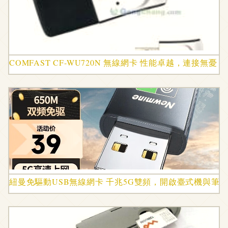
COMFAST CF-WU720N 無線網卡 性能卓越，連接無憂
紐曼免驅動USB無線網卡 千兆5G雙頻，開啟臺式機與筆