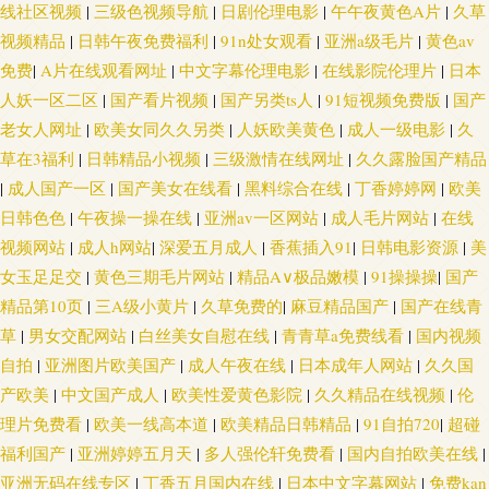
线社区视频
|
三级色视频导航
|
日剧伦理电影
|
午午夜黄色A片
|
久草
视频精品
|
日韩午夜免费福利
|
91n处女观看
|
亚洲a级毛片
|
黄色av
免费
|
A片在线观看网址
|
中文字幕伦理电影
|
在线影院伦理片
|
日本
人妖一区二区
|
国产看片视频
|
国产另类ts人
|
91短视频免费版
|
国产
老女人网址
|
欧美女同久久另类
|
人妖欧美黄色
|
成人一级电影
|
久
草在3福利
|
日韩精品小视频
|
三级激情在线网址
|
久久露脸国产精品
|
成人国产一区
|
国产美女在线看
|
黑料综合在线
|
丁香婷婷网
|
欧美
日韩色色
|
午夜操一操在线
|
亚洲av一区网站
|
成人毛片网站
|
在线
视频网站
|
成人h网站
|
深爱五月成人
|
香蕉插入91
|
日韩电影资源
|
美
女玉足足交
|
黄色三期毛片网站
|
精品A∨极品嫩模
|
91操操操
|
国产
精品第10页
|
三A级小黄片
|
久草免费的
|
麻豆精品国产
|
国产在线青
草
|
男女交配网站
|
白丝美女自慰在线
|
青青草a免费线看
|
国内视频
自拍
|
亚洲图片欧美国产
|
成人午夜在线
|
日本成年人网站
|
久久国
产欧美
|
中文国产成人
|
欧美性爱黄色影院
|
久久精品在线视频
|
伦
理片免费看
|
欧美一线高本道
|
欧美精品日韩精品
|
91自拍720
|
超碰
福利国产
|
亚洲婷婷五月天
|
多人强伦轩免费看
|
国内自拍欧美在线
|
亚洲无码在线专区
|
丁香五月国内在线
|
日本中文字幕网站
|
免费kan