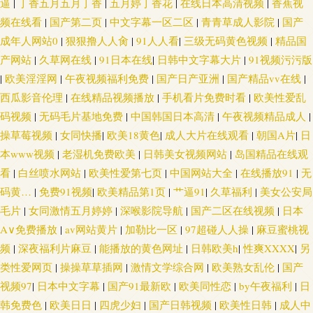
逼
|
丁香五月五月丁香
|
五月婷丁香花
|
在线日本高清视频
|
香蕉视
频在线看
|
国产第二页
|
中文字幕一区二区
|
青青草成人影院
|
国产
成年人网站0
|
狠狠撸人人肏
|
91人人看
|
三级无码黄色视频
|
精品国
产网站
|
久草网在线
|
91日本在线
|
日韩中文字幕大片
|
91视频污污版
|
欧美淫淫网
|
午夜视频福利免费
|
国产日产亚洲
|
国产精品vv在线
|
西瓜影音伦理
|
在线精品视频播放
|
手机看片免费时看
|
欧美性爱乱
码视频
|
无码毛片基地免费
|
中国韩国日本高清
|
午夜视频精品成人
|
操草莓视频
|
女同快播
|
欧美18黄色
|
成人大片在线观看
|
朝国A片
|
日
本www视频
|
老湿机免费欧美
|
日韩美女视频网站
|
岛国精品在线观
看
|
白丝喷水网站
|
欧美性爱第七页
|
中国网站大全
|
在线播放91
|
无
码黄…
|
免费91视频
|
欧美精品第1页
|
艹逼91
|
久草福利
|
美女公安局
毛片
|
女同激情五月婷婷
|
深喉影院导航
|
国产二区在线视频
|
日本
A∨免费播放
|
av网站黄片
|
加勒比一区
|
97超碰人人操
|
麻豆蜜桃视
频
|
深夜福利片麻豆
|
能播放的黄色网址
|
日韩欧美h
|
性爽XXXX
|
另
类性爱网页
|
操操草草插网
|
激情文学综合网
|
欧美熟女乱伦
|
国产
视频97
|
日本中文字幕
|
国产91最新欧
|
欧美同性恋
|
by午夜福利
|
日
韩免费色
|
欧美日日
|
四虎少妇
|
国产日韩视频
|
欧美性日韩
|
成人中