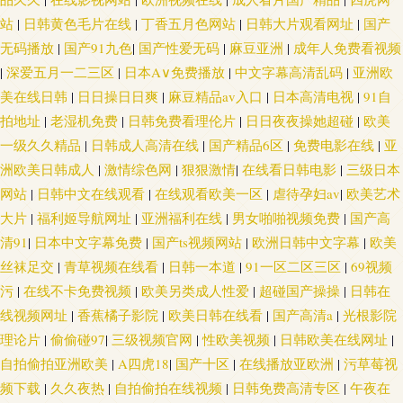
站
|
日韩黄色毛片在线
|
丁香五月色网站
|
日韩大片观看网址
|
国产
无码播放
|
国产91九色
|
国产性爱无码
|
麻豆亚洲
|
成年人免费看视频
|
深爱五月一二三区
|
日本A∨免费播放
|
中文字幕高清乱码
|
亚洲欧
美在线日韩
|
日日操日日爽
|
麻豆精品av入口
|
日本高清电视
|
91自
拍地址
|
老湿机免费
|
日韩免费看理伦片
|
日日夜夜操她超碰
|
欧美
一级久久精品
|
日韩成人高清在线
|
国产精品6区
|
免费电影在线
|
亚
洲欧美日韩成人
|
激情综色网
|
狠狠激情
|
在线看日韩电影
|
三级日本
网站
|
日韩中文在线观看
|
在线观看欧美一区
|
虐待孕妇av
|
欧美艺术
大片
|
福利姬导航网址
|
亚洲福利在线
|
男女啪啪视频免费
|
国产高
清91
|
日本中文字幕免费
|
国产ts视频网站
|
欧洲日韩中文字幕
|
欧美
丝袜足交
|
青草视频在线看
|
日韩一本道
|
91一区二区三区
|
69视频
污
|
在线不卡免费视频
|
欧美另类成人性爱
|
超碰国产操操
|
日韩在
线视频网址
|
香蕉橘子影院
|
欧美日韩在线看
|
国产高清a
|
光根影院
理论片
|
偷偷碰97
|
三级视频官网
|
性欧美视频
|
日韩欧美在线网址
|
自拍偷拍亚洲欧美
|
A四虎18
|
国产十区
|
在线播放亚欧洲
|
污草莓视
频下载
|
久久夜热
|
自拍偷拍在线视频
|
日韩免费高清专区
|
午夜在