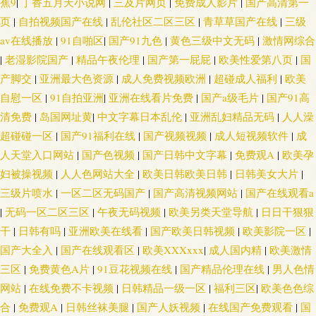
蕉9
|
丁香五月天小说网
|
三及片网页
|
免费成人影片
|
国产高清第一
频 激情肏屄一三四区 一区二区av 国产福利在线导航 日韩论理视频 Aⅴ网站
页
|
自拍视频国产在线
|
乱伦社区二区三区
|
青草草国产在线
|
三级
av在线播放
|
91自啪区
|
国产91九色
|
黄色三级中文无码
|
激情网综合
国产第9页在线 91夜色69 欧洲精品久久 AV资源网站导航 欧美激情rp 91精东
|
老湿影院国产
|
精品午夜伦理
|
国产第一屁屁
|
欧美性爱第八页
|
国
产脚交
|
亚洲最大色资源
|
成人免费视频欧洲
|
超碰成人福利
|
欧美
黄色 久久这里都是极品 亚洲另类五月天 成人电影五月 欧美色色网 玖玖偷拍
自慰一区
|
91自拍亚洲
|
亚洲在线看片免费
|
国产a级毛片
|
国产91高
网 91色色小视频 蜜桃91逼视频 日本视频专区 日本毛片视频 www五月天av
清免费
|
岛国网址黄
|
中文字幕日本乱伦
|
亚洲乱妇精品无码
|
人人澡
超碰碰一区
|
国产91福利在线
|
国产视频视频
|
成人短视频软件
|
成
欧美变态一区 最新超碰午夜网站 国产性爱区一区 操逼COm77 日韩无码青青
人天堂入口网站
|
国产色视频
|
国产日韩中文字幕
|
免费观A
|
欧美孕
妇被操视频
|
人人色网站大全
|
欧美日韩欧美日韩
|
日韩美女大片
|
草原 成人不卡视频 少妇丝袜伦理 黄色丝袜网站 avtt中文网 老湿影院福利 在
三级片喷水
|
一区二区无码国产
|
国产高清视频网站
|
国产在线观看a
|
无码一区二区三区
|
午夜无码视频
|
欧美另类天堂导航
|
日日干狠狠
线观看免费国产 玖玖精品国产 久久鲁鲁 AV狼友 日本一级免费影片 www尤
干
|
日韩有吗
|
亚洲欧美在线看
|
国产欧美日韩视频
|
欧美影院一区
|
国产大全入
|
国产在线观看区
|
欧美XXXxxx
|
成人国内精
|
欧美激情
物在线 日本另类性交 av天堂电影网 免费观看黄色电影 91视频回放 久热中文
三区
|
免费黄色A片
|
91豆花视频在线
|
国产精品伦理在线
|
男人色情
网站
|
在线免费不卡视频
|
日韩精品一级一区
|
福利三区
|
欧美色色综
字幕 亚洲香蕉成人av 欧美传媒91 超碰级品 在线国产二区 www97性交网 人
合
|
免费观A
|
日韩丝袜美腿
|
国产人妖视频
|
在线国产免费观看
|
国