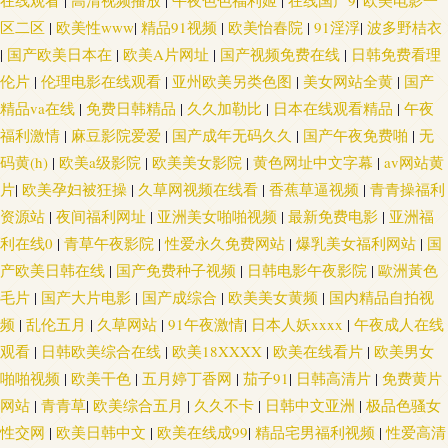
在线观看
|
高清视频播放
|
午夜色色福利姬
|
在线国产9
|
欧美电影一
区二区
|
欧美性www
|
精品91视频
|
欧美怡春院
|
91淫浮
|
波多野桔衣
|
国产欧美日本在
|
欧美A片网址
|
国产视频免费在线
|
日韩免费看理
伦片
|
伦理电影在线观看
|
亚州欧美另类色图
|
美女网站全黄
|
国产
精品va在线
|
免费日韩精品
|
久久加勒比
|
日本在线观看精品
|
午夜
福利激情
|
麻豆影院爱爱
|
国产成年无码久久
|
国产午夜免费啪
|
无
码黄(h)
|
欧美a级影院
|
欧美美女影院
|
黄色网址中文字幕
|
av网站黄
片
|
欧美孕妇被狂操
|
久草网视频在线看
|
香蕉草逼视频
|
青青操福利
资源站
|
夜间福利网址
|
亚洲美女啪啪视频
|
最新免费电影
|
亚洲福
利在线0
|
青草午夜影院
|
性爱永久免费网站
|
爆乳美女福利网站
|
国
产欧美日韩在线
|
国产免费种子视频
|
日韩电影午夜影院
|
歐洲黃色
毛片
|
国产大片电影
|
国产成综合
|
欧美美女黄频
|
国内精品自拍视
频
|
乱伦五月
|
久草网站
|
91午夜激情
|
日本人妖xxxx
|
午夜成人在线
观看
|
日韩欧美综合在线
|
欧美18XXXX
|
欧美在线看片
|
欧美男女
啪啪视频
|
欧美干色
|
五月婷丁香网
|
茄子91
|
日韩高清片
|
免费黄片
网站
|
青青草
|
欧美综合五月
|
久久不卡
|
日韩中文亚洲
|
极品色骚女
性交网
|
欧美日韩中文
|
欧美在线成99
|
精品宅男福利视频
|
性爱高清