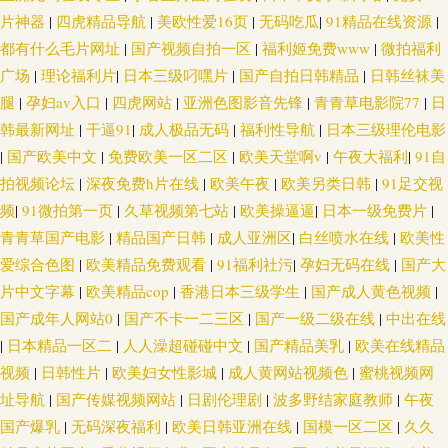
片神器
|
四虎精品导航
|
美欧性爱16页
|
无码吃瓜
|
91精品在线资源
|
都有什么毛片网址
|
国产视频自拍一区
|
福利姬免费www
|
微拍福利
广场
|
理论福利片
|
日本三级叼嘿片
|
国产自拍日韩精品
|
日韩丝袜美
腿
|
孕妇av入口
|
四虎网站
|
亚洲色图影音先锋
|
青青草电影院77
|
日
韩最新网址
|
干逼91
|
成人极品无码
|
福利性导航
|
日本三级理伦电影
|
国产欧美中文
|
免费欧美一区二区
|
欧美天堂啊v
|
午夜大福利
|
91自
拍视频论坛
|
深夜免费h片在线
|
欧美午夜
|
欧美另类日韩
|
91足交视
频
|
91微拍第一页
|
久草视频第七站
|
欧美操逼逼
|
日本一级免费片
|
青青草国产电影
|
精品国产日韩
|
成人亚洲区
|
白丝喷水在线
|
欧美性
爱综合色图
|
欧美精品免费观看
|
91福利社污
|
孕妇无码在线
|
国产大
片中文字幕
|
欧美精品cop
|
香港日本三级学生
|
国产成人黄色视频
|
国产成年人网站0
|
国产不卡一二三区
|
国产一级二级在线
|
中出在线
|
日本精品一区二
|
人人澡超碰碰中文
|
国产精品美乳
|
欧美在线精品
视频
|
日韩性片
|
欧美妇女性影城
|
成人黄网站视频色
|
蜜桃视频网
址导航
|
国产传媒视频网站
|
日剧伦理剧
|
波多野结家庭教师
|
午夜
国产爆乳
|
无码深夜福利
|
欧美日韩亚洲在线
|
国模一区二区
|
久久