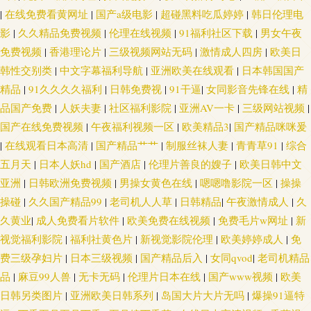
|
在线免费看黄网址
|
国产a级电影
|
超碰黑料吃瓜婷婷
|
韩日伦理电
影
|
久久精品免费视频
|
伦理在线视频
|
91福利社区下载
|
男女午夜
免费视频
|
香港理论片
|
三级视频网站无码
|
激情成人四房
|
欧美日
韩性交别类
|
中文字幕福利导航
|
亚洲欧美在线观看
|
日本韩国国产
精品
|
91久久久久福利
|
日韩免费视
|
91干逼
|
女同影音先锋在线
|
精
品国产免费
|
人妖夫妻
|
社区福利影院
|
亚洲AV一卡
|
三级网站视频
|
国产在线免费视频
|
午夜福利视频一区
|
欧美精品3
|
国产精品咪咪爰
|
在线观看日本高清
|
国产精品艹艹
|
制服丝袜人妻
|
青青草91
|
综合
五月天
|
日本人妖hd
|
国产酒店
|
伦理片善良的嫂子
|
欧美日韩中文
亚洲
|
日韩欧洲免费视频
|
男操女黄色在线
|
嗯嗯噜影院一区
|
操操
操碰
|
久久国产精品99
|
老司机人人草
|
日韩精品
|
午夜激情成人
|
久
久黄业
|
成人免费看片软件
|
欧美免费在线视频
|
免费毛片w网址
|
新
视觉福利影院
|
福利社黄色片
|
新视觉影院伦理
|
欧美婷婷成人
|
免
费三级孕妇片
|
日本三级视频
|
国产精品后入
|
女同qvod
|
老司机精品
品
|
麻豆99人兽
|
无卡无码
|
伦理片日本在线
|
国产www视频
|
欧美
日韩另类图片
|
亚洲欧美日韩系列
|
岛国大片大片无吗
|
爆操91逼特