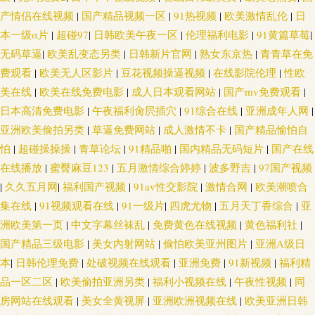
产情侣在线视频
|
国产精品视频一区
|
91热视频
|
欧美激情乱伦
|
日
本一级α片
|
超碰97
|
日韩欧美午夜一区
|
伦理福利电影
|
91黄篇草莓
|
无码草逼
|
欧美乱变态另类
|
日韩新片官网
|
熟女东京热
|
青青草在免
费观看
|
欧美无人区影片
|
豆花视频操逼视频
|
在线影院伦理
|
性欧
美在线
|
欧美在线免费电影
|
成人日本观看网站
|
国产mv免费观看
|
日本高清免费电影
|
午夜福利肏屄插穴
|
91综合在线
|
亚洲成年人网
|
亚洲欧美偷拍另类
|
草逼免费网站
|
成人激情不卡
|
国产精品愉怕自
怕
|
超碰操操操
|
青草论坛
|
91精品啪
|
国内精品无码短片
|
国产在线
在线播放
|
蜜臀麻豆123
|
五月激情综合婷婷
|
波多野吉
|
97国产视频
|
久久五月网
|
福利国产视频
|
91av性交影院
|
激情合网
|
欧美潮喷合
集在线
|
91视频观看在线
|
91一级片
|
四虎尤物
|
五月天丁香综合
|
亚
洲欧美第一页
|
中文字幕丝袜乱
|
免费黄色在线视频
|
黄色福利社
|
国产精品三级电影
|
美女内射网站
|
偷怕欧美亚州图片
|
亚洲A级日
本
|
日韩伦理免费
|
处破视频在线观看
|
亚洲免费
|
91新视频
|
福利精
品一区二区
|
欧美偷拍亚洲另类
|
福利小视频在线
|
午夜性视频
|
同
房网站在线观看
|
美女全黄视屏
|
亚洲欧洲视频在线
|
欧美亚洲日韩