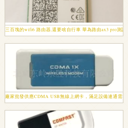
三百塊的wifi6 路由器,還要啥自行車 華為路由ax3 pro測評
廠家批發供應CDMA USB無線上網卡，滿足設備連通需