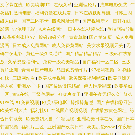
文字幕在线
|
欧美喷潮HD
|
在线久草
|
亚洲理论片
|
成年电影免费
|
午
夜福利激情电影
|
福利资源在线观看
|
日本在线视频导航
|
日韩三四
级大白逼
|
国产二区不卡
|
四虎网址最新
|
国产视频新区
|
日韩在线
影院
|
97伦理电影
|
A片在线网址
|
日本在线视频在线
|
偷拍网站导航
|
精品福利蜜桃AV
|
操碰超碰分类
|
青青草撸
|
国产第66页
|
成人免费
漫画
|
日本成人免费网站
|
成人免费黄网站
|
美女水果视频天美
|
无
码午夜电影
|
黄色一级久久毛片
|
国产精品精品精品
|
三级av在线播
放
|
久草资源福利站
|
免费一级欧美精品
|
国产福利一区二区
|
三级
黄片亚洲
|
青青草国产电影
|
岛国免费动作片
|
97福利视频
|
91操碰
在线
|
三级网站看
|
欧美成年视频
|
欧美深夜福利影院
|
欧美亚洲另
类人妖
|
亚洲AV一卡
|
国产传媒激情精品
|
伊人性爱影院
|
欧美孕妇
一区
|
黄α在线
|
三级色网站
|
91爽爽爽干
|
亚洲午夜无码久久
|
红杏
91在线
|
91免费视频
|
欧美3级电影
|
操操操超碰
|
国产在线精彩亚洲
|
欧美福利大片
|
福利社91
|
在线国产视频视频
|
在线播放黄色网址
|
综
合日韩欧美
|
欧美熟妇人兽
|
91精品啪
|
亚洲欧美日本在线
|
国产日本
韩国视频
|
福利片三区
|
亚洲国产欧美日韩
|
欧美乱伦www
|
午夜精
品久久
|
在线影视网站
|
欧洲视频在线
|
成人看片国产精品
|
四虎网