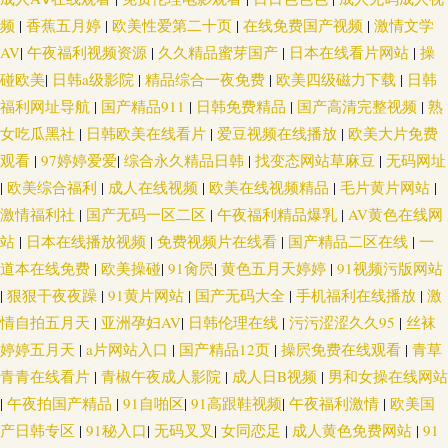
福利看片 极品福利姬自慰 午夜福利中文版 国产操逼视屏 伊人98在线 黄色色
频
|
香蕉五月婷
|
欧美性爱第二十页
|
在线免费国产视频
|
激情文学
AV
|
午夜福利视频资源
|
久久精品蜜芽国产
|
日本在线看片网站
|
操
情网站
碰欧美
|
日韩a级影院
|
精品综合一夜免费
|
欧美四级磁力下载
|
日韩
福利网址导航
|
国产精品911
|
日韩免费精品
|
国产高清完整视频
|
熟
女吃瓜黑社
|
日韩欧美在线看片
|
爱豆视频在线播放
|
欧美大片免费
观看
|
97婷婷爱爱
|
综合永久精品日韩
|
找变态网站草麻豆
|
无码网址
|
欧美综合福利
|
成人在线视频
|
欧美在线视频精品
|
毛片黄片网站
|
激情福利社
|
国产无码一区二区
|
午夜福利精品爆乳
|
AV黄色在线网
站
|
日本在线播放视频
|
免费视频片在线看
|
国产精品二区在线
|
一
道本在线免费
|
欧美操碰
|
91肏屄
|
黄色五月天婷婷
|
91视频污版网站
|
狠狠干夜夜躁
|
91黄片网站
|
国产无码大全
|
手机福利在线播放
|
激
情自拍五月天
|
亚洲孕妇AV
|
日韩伦理在线
|
污污涩涩久久95
|
丝袜
婷婷五月天
|
a片网站入口
|
国产精品12页
|
操屄免费在线观看
|
青草
青青在线看片
|
青椒午夜成人影院
|
成人日B视频
|
男和女操在线网站
|
午夜拍国产精品
|
91自啪区
|
91高跟鞋视频
|
午夜福利激情
|
欧美国
产日韩专区
|
91秘入口
|
无码叉叉
|
女同恋足
|
成人黄色免费网站
|
91