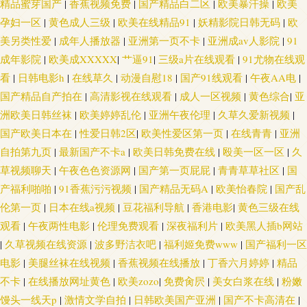
精品蜜芽国产
|
香蕉视频免费
|
国产精品白二区
|
欧美暴汗操
|
欧美
孕妇一区
|
黄色成人三级
|
欧美在线精品91
|
妖精影院日韩无码
|
欧
美另类性爱
|
成年人播放器
|
亚洲第一页不卡
|
亚洲成av人影院
|
91
成年影院
|
欧美成XXXXX
|
艹逼91
|
三级a片在线观看
|
91尤物在线观
看
|
日韩电影h
|
在线草久
|
动漫自慰18
|
国产91线观看
|
午夜AA电
|
国产精品自产拍在
|
高清影视在线观看
|
成人一区视频
|
黄色综合
|
亚
洲欧美日韩丝袜
|
欧美婷婷乱伦
|
亚洲午夜伦理
|
久草久爱新视频
|
国产欧美日本在
|
性爱日韩2区
|
欧美性爱区第一页
|
在线青青
|
亚洲
自拍第九页
|
最新国产不卡a
|
欧美日韩免费在线
|
殴美一区一区
|
久
草视频聊天
|
午夜色色资源网
|
国产第一页屁屁
|
青青草草社区
|
国
产福利啪啪
|
91香蕉污污视频
|
国产精品无码A
|
欧美怡春院
|
国产乱
伦第一页
|
日本在线a视频
|
豆花福利导航
|
香港电影
|
黄色三级在线
观看
|
午夜两性电影
|
伦理免费观看
|
深夜福利片
|
欧美黑人插b网站
|
久草视频在线资源
|
波多野洁衣吧
|
福利姬免费www
|
国产福利一区
电影
|
美腿丝袜在线视频
|
香蕉视频在线播放
|
丁香六月婷婷
|
精品
不卡
|
在线播放网址黄色
|
欧美zozo
|
免费肏屄
|
美女白浆在线
|
粉嫩
馒头一线天p
|
激情文学自拍
|
日韩欧美国产亚洲
|
国产不卡高清在
|