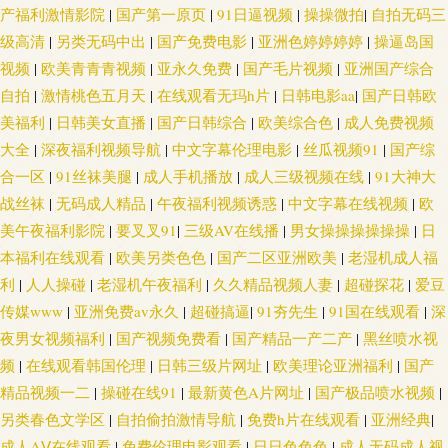
人爱人人摸 av天堂电影网 欧美色图自拍 91精品导航 色悠悠香蕉 美女人人肏
产福利激情影院
|
国产第一原页
|
91日逼视频
|
操操微拍
|
自拍无码三
级高清
|
另类无码中出
|
国产免费电影
|
亚洲色婷婷婷婷
|
操逼岛国
AV高清在线播放 天天撸天天操 成人豆花社区亚洲 日韩肏屄网站 97国产资源
视频
|
欧美青青青视频
|
亚永久免费
|
国产毛片视频
|
亚洲国产综合
自拍
|
激情桃色五月天
|
在线观看无玛h片
|
日韩电影aa
|
国产日韩欧
玖玖精品视频在线 欧美A片在线视频 日韩深夜成人 美女被草软件 超碰91成
美福利
|
日韩美女直播
|
国产日韩综合
|
欧美综合色
|
成人免费视频
大全
|
深夜福利视频导航
|
中文字幕伦理电影
|
丝瓜视频91
|
国产综
人在线 欧美专区第二页 a片资源首页 日本叉叉叉成人片 三级片在线导航 玖
合一区
|
91丝袜美腿
|
成人手机播放
|
成人三级视频在线
|
91大神大
战丝袜
|
无码成人精品
|
午夜福利视频诱惑
|
中文字幕在线视频
|
欧
玖艹东京 91黑丝高潮 精品自拍传媒 超碰碰中文 三级在线国产 国产第一页51
美午夜福利影院
|
要叉叉91
|
三级AV在线播
|
男女操操操操操操
|
日
本福利在线观看
|
欧美另类色色
|
国产二区亚洲欧美
|
老湿机成人福
五月天婷婷小说 豆花视频无码 日本女同互慰 超碰人人模 人人摸97 91视频网
利
|
人人操碰
|
老湿机午夜福利
|
久久精品视频人妻
|
超碰探花
|
爱豆
传媒www
|
亚洲免费av永久
|
超碰搞逼
|
91夯先生
|
91国在线观看
|
深
三级视频国产 国产粉嫩网站 日本不卡1234 成人深夜福利导航 日韩中文字幕
夜男女视频福利
|
国产视频免费看
|
国产精品一产二产
|
黑丝喷水视
电影 超碰免费3级片 日韩AV在线网站 成人Aⅴ视频 日本不卡一二三区 美女黄
频
|
在线观看韩国伦理
|
日韩三级片网址
|
欧美理论亚洲福利
|
国产
精品视频一二
|
操碰在线91
|
最新黄色A片网址
|
国产极品喷水视频
|
区 超碰在线人人看 日韩无人区电影 东京热网站 三级三级久久香港 午夜国产
另类春色文学区
|
自拍偷拍激情导航
|
免费h片在线观看
|
亚洲经典
|
成人AⅤ在线观看
|
免费伦理电影观看
|
日日色色色
|
成人无码成人视