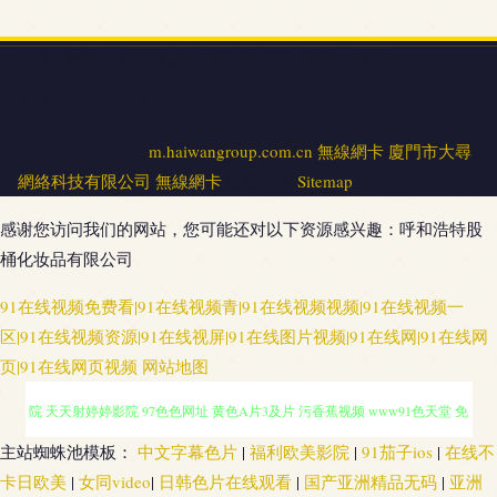
地址：廈門市思明區望海路19-2號502-1室之一單元
電話：1385052**
Copyright © 2026
m.haiwangroup.com.cn
無線網卡
廈門市大尋
網絡科技有限公司
無線網卡
版權所有
Sitemap
感谢您访问我们的网站，您可能还对以下资源感兴趣：呼和浩特股
桶化妆品有限公司
91在线视频免费看|91在线视频青|91在线视频视频|91在线视频一
区|91在线视频资源|91在线视屏|91在线图片视频|91在线网|91在线网
页|91在线网页视频
网站地图
人人变态另类av 福利av网 97人妻人人 亚洲三级性爱 超碰精品在线 久久av影
主站蜘蛛池模板：
中文字幕色片
|
福利欧美影院
|
91茄子ios
|
在线不
卡日欧美
|
女同video
|
日韩色片在线观看
|
国产亚洲精品无码
|
亚洲