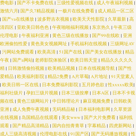
成人A片 超碰人妻偷拍 男人天堂抠逼 午夜福利a毛片 99这里有精品 老司机黄
费电影
|
国产不卡免费在线
|
三级性爱视频在线
|
成人午夜福利视频
|
激情六月
|
国产久7精品视频
|
一极片在线免费看
|
成人精品一区二区
色A片 自拍影音在线 国产28页 欧美太性交 在线观看超碰 久草导航 微拍福利
|
国产va在线播放
|
波多野吉衣视频
|
欧美天天性影院
|
久草最新
|
高
清四区
|
亚欧美日韩色色
|
午夜啪啪福利视频
|
东京热久
|
午夜三级
69 91网址在线视频 国产精品第十页 日本AA网站 福利视频成人A片 欧美淫色
伦理电影
|
午夜福利亚洲
|
黄色三级在线播放
|
国产99在线欧
|
亚洲
欧洲偷拍性爱
|
黄色美女视频网址
|
手机福利在线视频
|
三级网址AV
网站 伊人久久网站 白丝巨乳被后入 日本操逼网 91先生无码 国家肏主播 日本
|
污网站免费观看
|
欧美高清
|
51国产在线
|
国产美女在线播放
|
精品
午夜
|
国产a网站
|
老师影院体验区
|
欧美日韩天堂
|
精品久久久久久
黄色片 51草草 国产会所技师高跟 亚洲伊人网香蕉网 成人视频香蕉 欧洲A级
精
|
日韩激情偷拍视频
|
欧美精品视频
|
日本在线视频导航
|
国产性
爱精品
|
欧美福利影院
|
精品2免费
|
A片草莓
|
A片地址
|
91天堂素人
网站 伊人久艹 海角社区av在线 日韩三级片AV 91无码超碰爱搞 黑人黄色网
|
欧美日韩一区在线
|
日本免费福利影院
|
五月婷色欲
|
性xxxxx欧美
|
福利社级片
|
孕妇三级片视频
|
日本三级按摩
|
日本A区
|
日本不卡视
日本AV网站 97色论精品 久草视频福利资源 午夜操B影院 变态抖阴com 日韩
频在线
|
黄色三级网站片
|
中日韩理论片
|
麻豆视频免费
|
日韩欧美
A级视频 91在线观看视频 国内性爱 日韩TVA级片 91黑丝自慰 日韩αV www
亚洲
|
成人免费午夜视频
|
无码精品秘
|
日本福利电影网
|
久草资源
在线视频
|
岛国精品在线观看
|
美女www
|
国产大片免费看
|
福利线
久久肏 免费九一 91黑丝在线 日韩美女大片 91在线导航 亚洲精品视频二区 国
观看
|
国产精品高清精品
|
国内自拍青青草
|
字幕精品
|
四虎新网站
|
成人三级高清视频
|
伦理电影在线
|
91国产区
|
国产无码播放视频
|
性