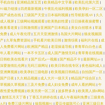
手机自拍
|
亚洲精品第五页
|
欧美精品中文字幕
|
欧美乱伦第六页
|
91磁力链接
|
四虎最新视频
|
午夜乱伦福利视频
|
欧美孕妇一区二区
|
国产成色在线
|
三级国产天堂
|
日本福利视频
|
性导航影视AV
|
久久
成人视屏
|
三级网站视频观看
|
欧美熟妇性爱
|
日日操夜夜操蜜臀
|
夜夜看老黄
|
日韩激情图
|
亚洲国产日本精品
|
美女白丝喷水
|
草逼
免费
|
成人午夜伦理
|
五月天亚洲激情
|
岛国大片网站
|
狼友视频国
产
|
久草兔费资源站
|
手机看片欧美日韩
|
激情综夜
|
福利片在线
|
成
人免费看片网站
|
欧洲国产精品
|
老湿操逼导航
|
青青草白白色
|
成
年人看片网站
|
一本不卡五区
|
成人国产激情无码
|
青草青在线视频
|
日韩欧美在线看片
|
国产后式a一视频
|
国产精品不卡
|
最新网址av
|
深爱激情乱伦网
|
无码三级网址
|
欧美日韩在线专区
|
夜色福利成人
|
亚洲爽视频
|
欧美孕妇三级电影
|
欧美视频日韩精品
|
自拍国产一区
|
国产日夜
|
久久精品视频
|
成人大片一级天天
|
精品国产综合区
|
久
草视频久草视频
|
三及片免费
|
成人妇女免费
|
成年人看的网站
|
午
夜性爱免费视频
|
欧美另类一区二区
|
波多野多衣
|
欧美黑人插b网站
|
激情五月天丁香
|
丁香五月婷婷在线
|
成人午夜福利免费
|
三级黄色
A片
|
免费三级片网址
|
操我视频91
|
爱豆传媒陈可心
|
亚洲三级日本